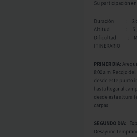
Su participación en 
Duración : 2 dí
Altitud : 5,82
Dificultad : M
ITINERARIO
PRIMER DIA:
Arequi
8:00 a.m. Recojo del
desde este punto i
hasta llegar al ca
desde esta altura t
carpas
SEGUNDO DIA:
Expl
Desayuno temprano,