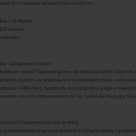
este tour requiere aclimatación a la altura.
as / 01 Noche
5 metros
oderada
pa – Campamento Base
 hotel en carro 4*4 para dirigirnos las faldas del Misti 3300 mts. 
niciamos nuestro ascenso hacia el campamento base caminando
mpamento (4400 mts), tiempo de aclimatación y luego armamos 
enemos una vista impresionante de la ciudad de Arequipa .Cen
oración Y Descenso del Volcán Misti
 empezaremos el ascenso durante 5 a 6 horas aprox. La cima e