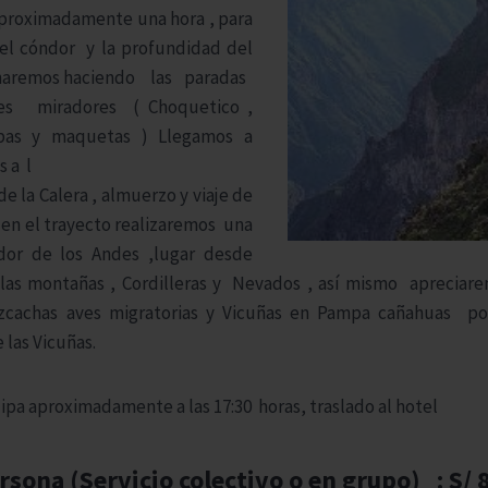
roximadamente una hora , para
del cóndor y la profundidad del
rnaremos haciendo las paradas
es miradores ( Choquetico ,
bas y maquetas ) Llegamos a
s a l
e la Calera , almuerzo y viaje de
 en el trayecto realizaremos una
dor de los Andes ,lugar desde
las montañas , Cordilleras y Nevados , así mismo apreciar
cachas aves migratorias y Vicuñas en Pampa cañahuas po
 las Vicuñas.
pa aproximadamente a las 17:30 horas, traslado al hotel
rsona (Servicio colectivo o en grupo) : S/ 