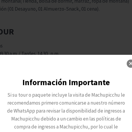
 montana(Tienda, Bolsa de dormir, matraz, ropa de montaña)
ión (01 Desayuno, 01 Almuerzo-Snack, 01 cena).
OUR
as
9.30 a.m. / Tardes 14.30 p.m.
, Guía, entradas .
 Plaza y Andenería de Paucarpata, Molino de Sabandía, La Ma
Información Importante
ada, Mirador de Yanahuara, Mirador de Carmen Alto, La laguna 
Si su tour o paquete incluye la visita de Machupicchu le
recomendamos primero comunicarse a nuestro número
de WhatsApp para revisar la disponibilidad de ingresos a
Machupicchu debido a un cambio en las políticas de
compra de ingresos a Machupicchu, por lo cual le