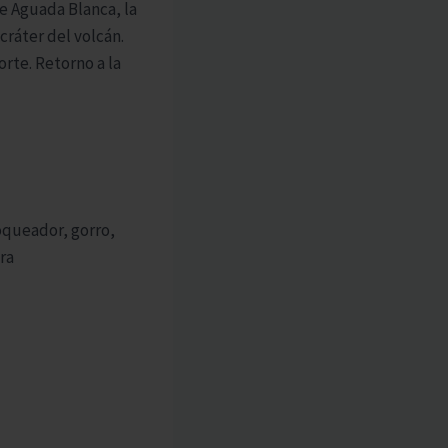
de Aguada Blanca, la
cráter del volcán.
rte. Retorno a la
loqueador, gorro,
ra