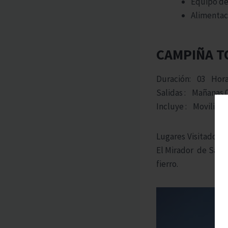
Equipo de
Alimentac
CAMPIÑA T
Duración: 03 Hor
Salidas : Mañanas 0
Incluye : Movilidad
Lugares Visitados:
El Mirador de Sach
fierro.