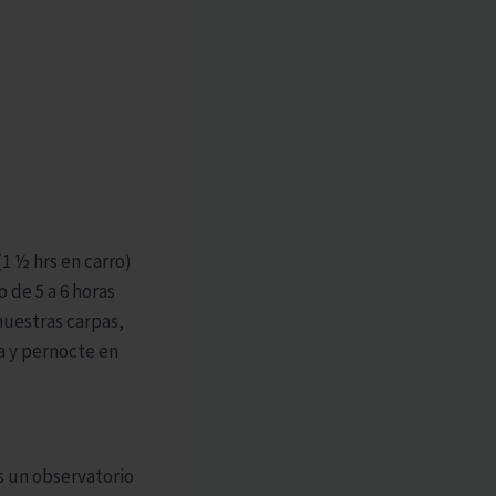
(1 ½ hrs en carro)
 de 5 a 6 horas
nuestras carpas,
a y pernocte en
s un observatorio