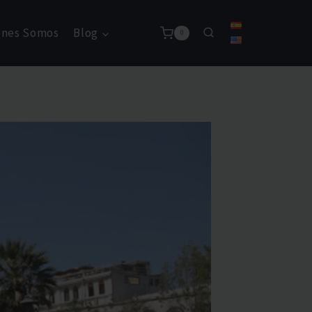
énes Somos
Blog
0