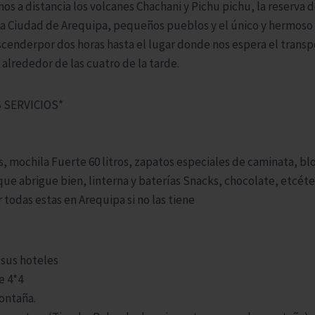
os a distancia los volcanes Chachani y Pichu pichu, la reserva 
la Ciudad de Arequipa, pequeños pueblos y el único y hermoso 
nderpor dos horas hasta el lugar donde nos espera el transpo
alrededor de las cuatro de la tarde.
 SERVICIOS*
os, mochila Fuerte 60 litros, zapatos especiales de caminata, b
 que abrigue bien, linterna y baterías Snacks, chocolate, etcéte
todas estas en Arequipa si no las tiene
 sus hoteles
e 4*4
ontaña.