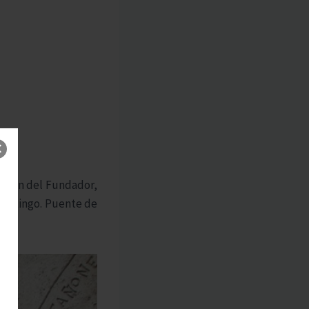
nsión del Fundador,
de tingo. Puente de