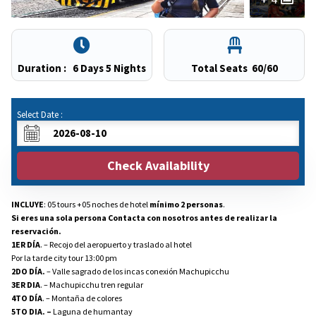
Duration :
6 Days 5 Nights
Total Seats
60/60
Select Date :
Check Availability
INCLUYE
: 05 tours +05 noches de hotel
mínimo 2 personas
.
Si eres una sola persona Contacta con nosotros antes de realizar la
reservación.
1ER
DÍA
. – Recojo del aeropuerto y traslado al hotel
Por la tarde city tour 13:00 pm
2DO DÍA.
– Valle sagrado de los incas conexión Machupicchu
3ER DIA
. – Machupicchu tren regular
4TO
DÍA
. – Montaña de colores
5TO DIA. –
Laguna de humantay