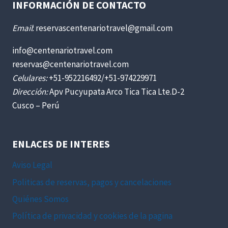
INFORMACIÓN DE CONTACTO
Email
: reservascentenariotravel@gmail.com
info@centenariotravel.com
reservas@centenariotravel.com
Celulares:
+51-952216492/+51-974229971
Dirección:
Apv Pucyupata Arco Tica Tica Lte.D-2
Cusco – Perú
ENLACES DE INTERES
Aviso Legal
Politicas de reservas, pagos y cancelaciones
Quiénes Somos
Política de privacidad y cookies de la pagina