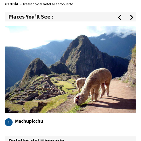
6TO
DÍA
. – Traslado del hotel al aeropuerto
Places You’ll See :
Machupicchu
1
Detalles del itinerario