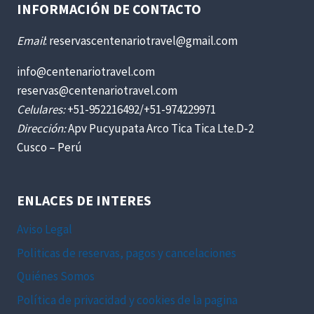
INFORMACIÓN DE CONTACTO
Email
: reservascentenariotravel@gmail.com
info@centenariotravel.com
reservas@centenariotravel.com
Celulares:
+51-952216492/+51-974229971
Dirección:
Apv Pucyupata Arco Tica Tica Lte.D-2
Cusco – Perú
ENLACES DE INTERES
Aviso Legal
Politicas de reservas, pagos y cancelaciones
Quiénes Somos
Política de privacidad y cookies de la pagina