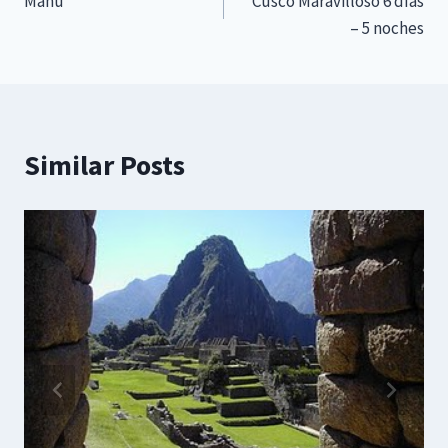
Manu
Cusco Maravilloso 6 días
de
– 5 noches
entradas
Similar Posts