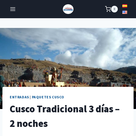
Skip
0
to
content
ENTRADAS
|
PAQUETES CUSCO
Cusco Tradicional 3 días –
2 noches