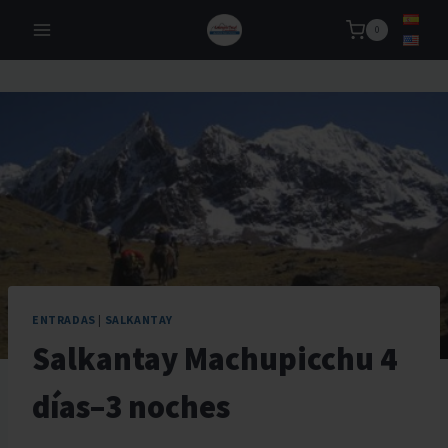
Skip
0
to
content
ENTRADAS
|
SALKANTAY
Salkantay Machupicchu 4
días–3 noches