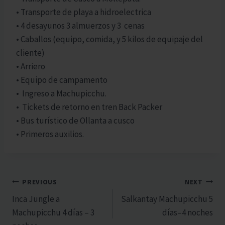
• Transporte de playa a hidroelectrica
• 4 desayunos 3 almuerzos y 3 cenas
• Caballos (equipo, comida, y 5 kilos de equipaje del
cliente)
• Arriero
• Equipo de campamento
• Ingreso a Machupicchu.
• Tickets de retorno en tren Back Packer
• Bus turístico de Ollanta a cusco
• Primeros auxilios.
Navegación
PREVIOUS
NEXT
Inca Jungle a
Salkantay Machupicchu 5
de
Machupicchu 4 días – 3
días–4 noches