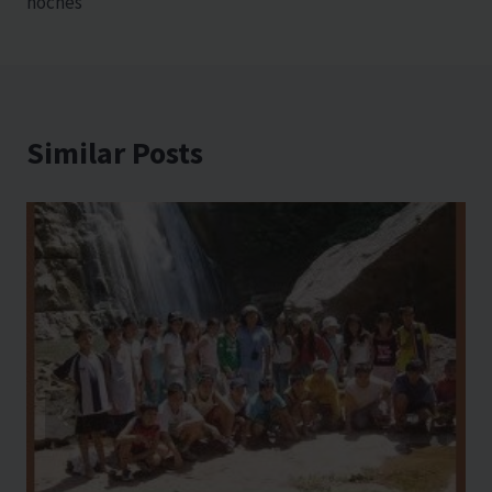
entradas
noches
Similar Posts