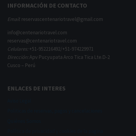
INFORMACIÓN DE CONTACTO
Email
: reservascentenariotravel@gmail.com
info@centenariotravel.com
reservas@centenariotravel.com
Celulares:
+51-952216492/+51-974229971
Dirección:
Apv Pucyupata Arco Tica Tica Lte.D-2
Cusco – Perú
ENLACES DE INTERES
Aviso Legal
Politicas de reservas, pagos y cancelaciones
Quiénes Somos
Política de privacidad y cookies de la pagina