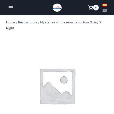
Skip
0
to
content
Home
/
Buscar tours
/
Mysteries of the mountains Tour 2 Day 2
Night