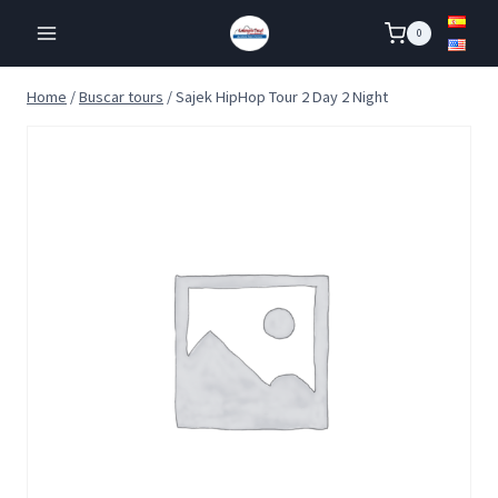
Skip
0
to
content
Home
/
Buscar tours
/
Sajek HipHop Tour 2 Day 2 Night