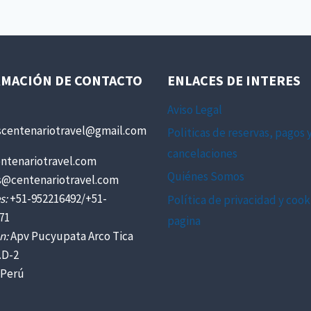
MACIÓN DE CONTACTO
ENLACES DE INTERES
Aviso Legal
scentenariotravel@gmail.com
Politicas de reservas, pagos 
cancelaciones
ntenariotravel.com
Quiénes Somos
s@centenariotravel.com
s:
+51-952216492/+51-
Política de privacidad y cook
71
pagina
n:
Apv Pucyupata Arco Tica
.D-2
 Perú