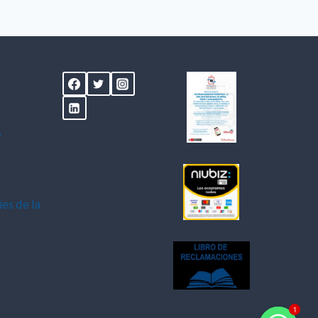
y
ies de la
1