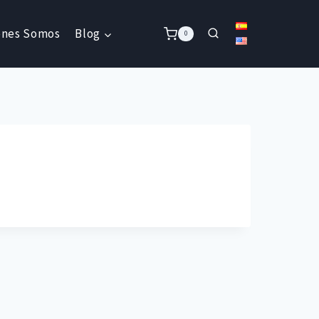
énes Somos
Blog
0