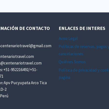
MACIÓN DE CONTACTO
ENLACES DE INTERES
Aviso Legal
scentenariotravel@gmail.com
Politicas de reservas, pagos 
cancelaciones
ntenariotravel.com
Quiénes Somos
s@centenariotravel.com
s:
+51-952216492/+51-
Política de privacidad y cook
71
pagina
n:
Apv Pucyupata Arco Tica
.D-2
 Perú