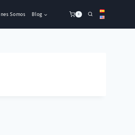
énes Somos
Blog
0