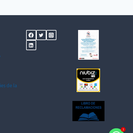
y
ies de la
1