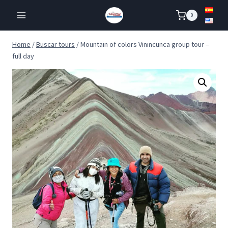
Skip
0
to
content
Home
/
Buscar tours
/
Mountain of colors Vinincunca group tour –
full day