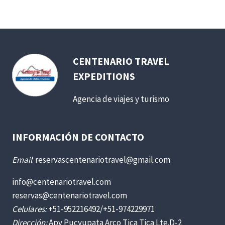
CENTENARIO TRAVEL
EXPEDITIONS
Agencia de viajes y turismo
INFORMACIÓN DE CONTACTO
Email
: reservascentenariotravel@gmail.com
info@centenariotravel.com
reservas@centenariotravel.com
Celulares:
+51-952216492/+51-974229971
Dirección:
Apv Pucyupata Arco Tica Tica Lte.D-2