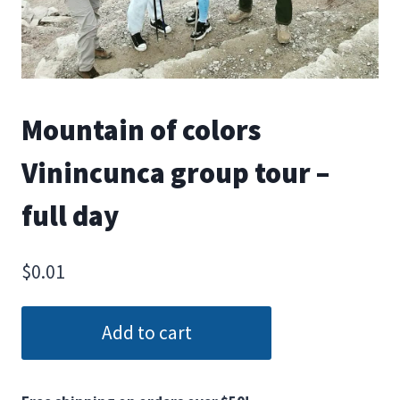
Mountain of colors
Vinincunca group tour –
full day
$
0.01
Add to cart