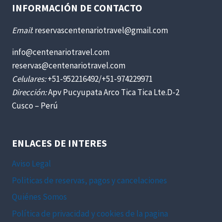
INFORMACIÓN DE CONTACTO
Email
: reservascentenariotravel@gmail.com
info@centenariotravel.com
reservas@centenariotravel.com
Celulares:
+51-952216492/+51-974229971
Dirección:
Apv Pucyupata Arco Tica Tica Lte.D-2
Cusco – Perú
ENLACES DE INTERES
Aviso Legal
Politicas de reservas, pagos y cancelaciones
Quiénes Somos
Política de privacidad y cookies de la pagina