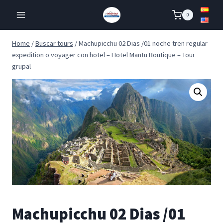
Skip
0
to
content
Home
/
Buscar tours
/
Machupicchu 02 Dias /01 noche tren regular
expedition o voyager con hotel – Hotel Mantu Boutique – Tour
grupal
Machupicchu 02 Dias /01