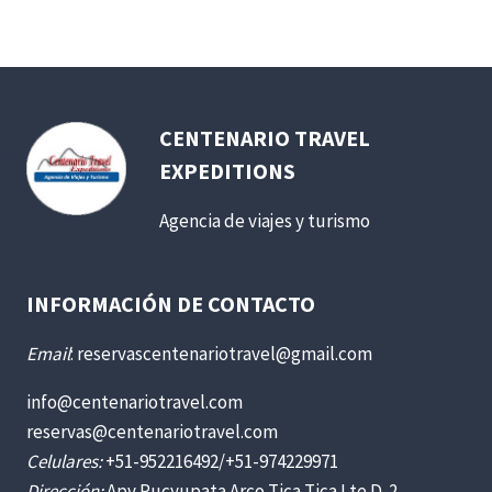
CENTENARIO TRAVEL
EXPEDITIONS
Agencia de viajes y turismo
INFORMACIÓN DE CONTACTO
Email
: reservascentenariotravel@gmail.com
info@centenariotravel.com
reservas@centenariotravel.com
Celulares:
+51-952216492/+51-974229971
Dirección:
Apv Pucyupata Arco Tica Tica Lte.D-2