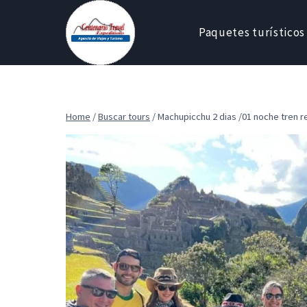
Skip
to
Paquetes turísticos
content
Home
/
Buscar tours
/
Machupicchu 2 dias /01 noche tren reg