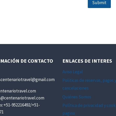
MACIÓN DE CONTACTO
ENLACES DE INTERES
Aviso Legal
scentenariotravel@gmail.com
Politicas de reservas, pagos 
cancelaciones
ntenariotravel.com
Quiénes Somos
s@centenariotravel.com
s:
+51-952216492/+51-
Política de privacidad y cook
71
pagina