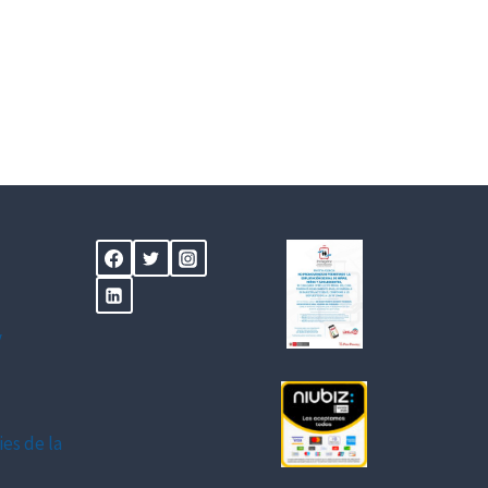
y
ies de la