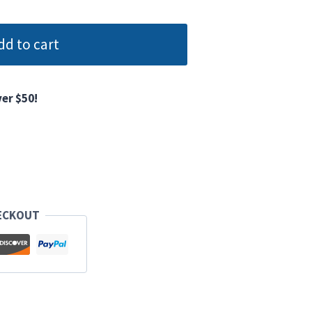
dd to cart
er $50!
ECKOUT