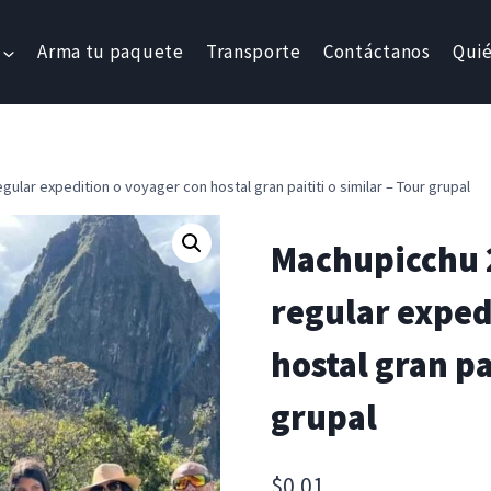
Arma tu paquete
Transporte
Contáctanos
Qui
ular expedition o voyager con hostal gran paititi o similar – Tour grupal
Machupicchu 2
regular exped
hostal gran pa
grupal
$
0.01