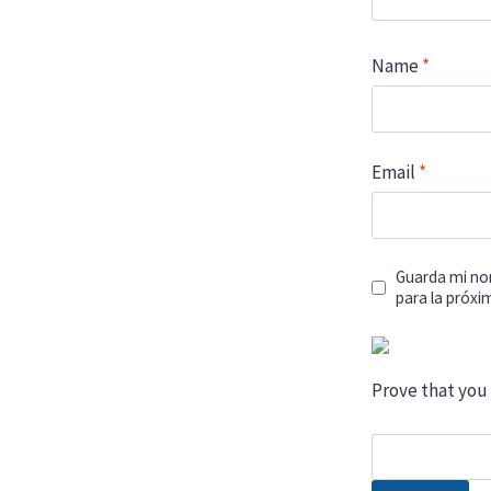
Name
*
Email
*
Guarda mi no
para la próx
Prove that you