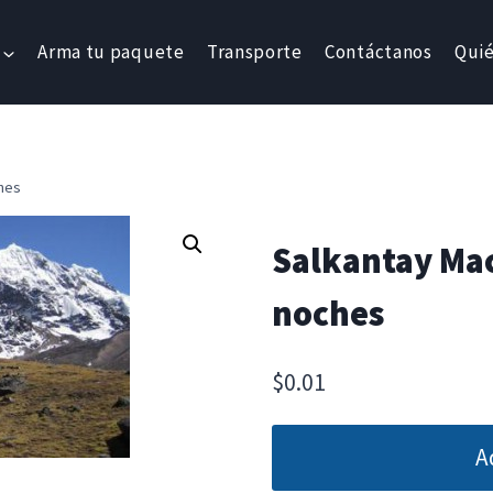
Arma tu paquete
Transporte
Contáctanos
Qui
hes
Salkantay Mac
noches
$
0.01
A