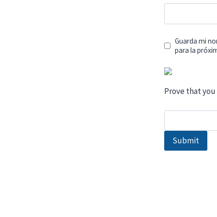
Guarda mi no
para la próx
Prove that you