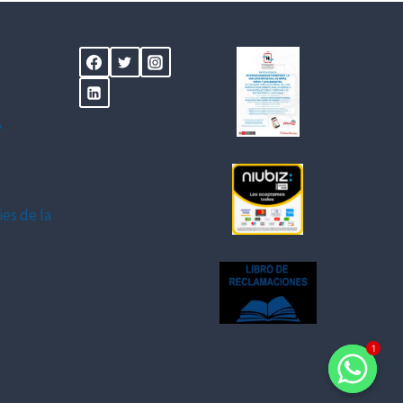
y
ies de la
1