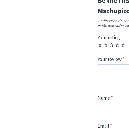
Be the fir
Machupicc
Tu dirección de cor
están marcados c
Your rating
*
Your review
*
Name
*
Email
*