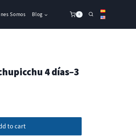
énes Somos
Blog
0
hupicchu 4 días–3
dd to cart