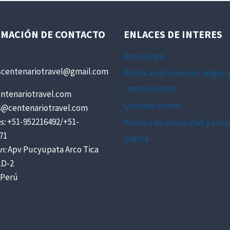
MACIÓN DE CONTACTO
ENLACES DE INTERES
Aviso Legal
scentenariotravel@gmail.com
Politicas de reservas, pagos 
cancelaciones
ntenariotravel.com
Quiénes Somos
s@centenariotravel.com
s:
+51-952216492/+51-
Política de privacidad y cook
71
pagina
n:
Apv Pucyupata Arco Tica
.D-2
 Perú