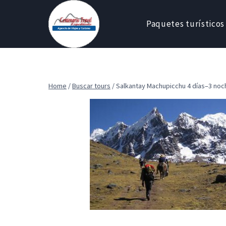
Skip
to
Paquetes turísticos
content
Home
/
Buscar tours
/
Salkantay Machupicchu 4 días–3 noc