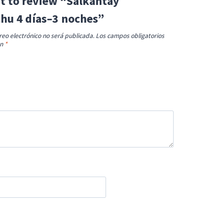
st to review “Salkantay
hu 4 días–3 noches”
reo electrónico no será publicada.
Los campos obligatorios
on
*