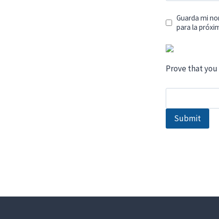
Guarda mi no
para la próx
Prove that you