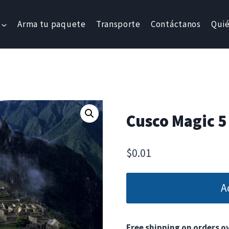
Arma tu paquete
Transporte
Contáctanos
Qui
Cusco Magic 5 
$
0.01
A
Free shipping on orders ov