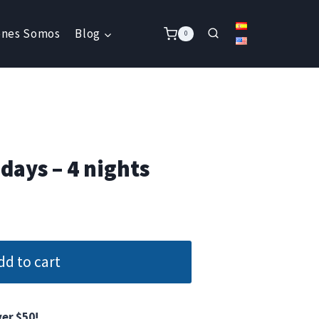
énes Somos
Blog
0
days – 4 nights
dd to cart
er $50!