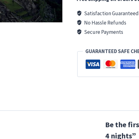
Satisfaction Guaranteed
No Hassle Refunds
Secure Payments
GUARANTEED SAFE CH
Be the fir
4 nights”