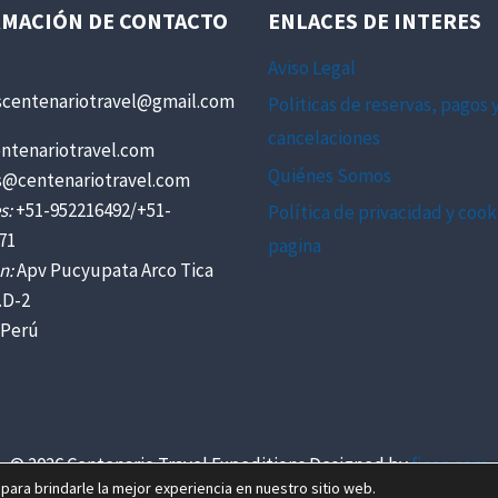
MACIÓN DE CONTACTO
ENLACES DE INTERES
Aviso Legal
scentenariotravel@gmail.com
Politicas de reservas, pagos 
cancelaciones
ntenariotravel.com
Quiénes Somos
s@centenariotravel.com
s:
+51-952216492/+51-
Política de privacidad y cook
71
pagina
n:
Apv Pucyupata Arco Tica
.D-2
 Perú
© 2026 Centenario Travel Expeditions Designed by
fjose.com
para brindarle la mejor experiencia en nuestro sitio web.