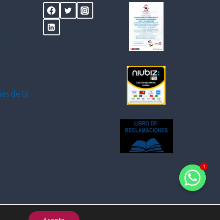
y
ies de la
1