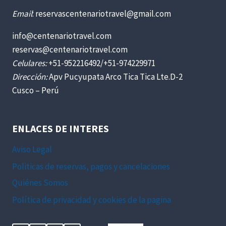
Email
: reservascentenariotravel@gmail.com
info@centenariotravel.com
reservas@centenariotravel.com
Celulares:
+51-952216492/+51-974229971
Dirección:
Apv Pucyupata Arco Tica Tica Lte.D-2
Cusco – Perú
ENLACES DE INTERES
Aviso Legal
Politicas de reservas, pagos y cancelaciones
Quiénes Somos
Política de privacidad y cookies de la pagina