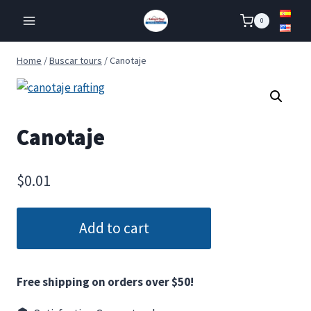
Skip
0
to
content
Home
/
Buscar tours
/
Canotaje
Canotaje
$
0.01
Add to cart
Free shipping on orders over $50!