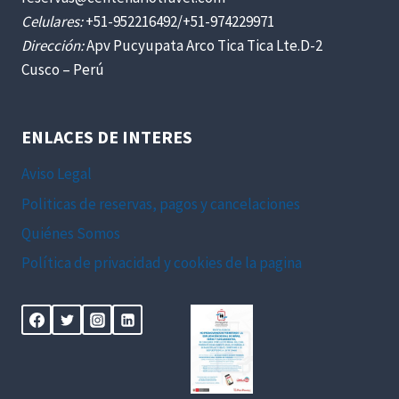
Celulares:
+51-952216492/+51-974229971
Dirección:
Apv Pucyupata Arco Tica Tica Lte.D-2
Cusco – Perú
ENLACES DE INTERES
Aviso Legal
Politicas de reservas, pagos y cancelaciones
Quiénes Somos
Política de privacidad y cookies de la pagina