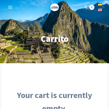
Skip
0
to
content
Carrito
Your cart is currently
empty.