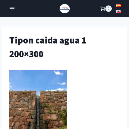
Skip
0
to
content
Tipon caida agua 1
200×300