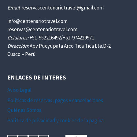
Email
: reservascentenariotravel@gmail.com
info@centenariotravel.com
reservas@centenariotravel.com
Celulares:
+51-952216492/+51-974229971
Dirección:
Apv Pucyupata Arco Tica Tica Lte.D-2
Cusco – Perú
ENLACES DE INTERES
Aviso Legal
Politicas de reservas, pagos y cancelaciones
Quiénes Somos
Política de privacidad y cookies de la pagina